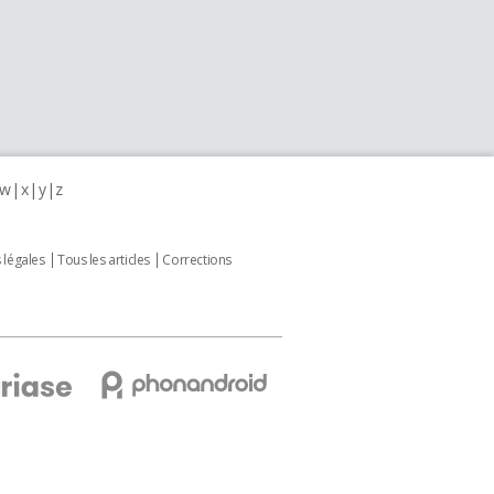
w
x
y
z
 légales
Tous les articles
Corrections