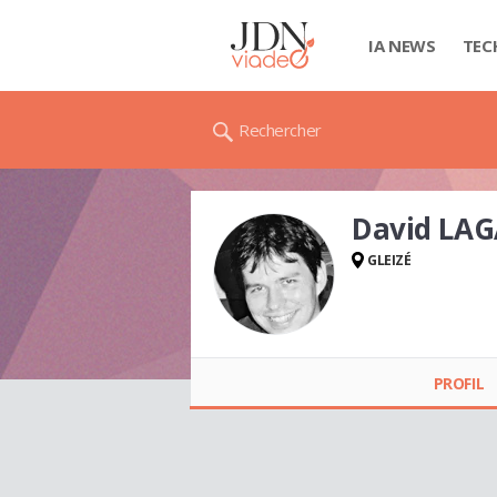
IA NEWS
TEC
Rechercher
David LA
GLEIZÉ
David LAGARDE
PROFIL