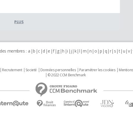
PLUS
 des membres :
a
b
c
d
e
f
g
h
i
j
k
l
m
n
o
p
q
r
s
t
u
v
Recrutement
Societé
Données personnelles
Paramétrer les cookies
Mentions
© 2022 CCM Benchmark