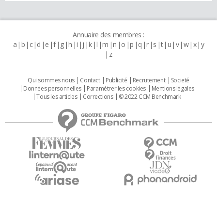
Annuaire des membres :
a
b
c
d
e
f
g
h
i
j
k
l
m
n
o
p
q
r
s
t
u
v
w
x
y
z
Qui sommes nous
Contact
Publicité
Recrutement
Societé
Données personnelles
Paramétrer les cookies
Mentions légales
Tous les articles
Corrections
© 2022 CCM Benchmark