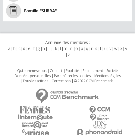
Famille "SUBRA"
Annuaire des membres :
a
b
c
d
e
f
g
h
i
j
k
l
m
n
o
p
q
r
s
t
u
v
w
x
y
z
Qui sommes nous
Contact
Publicité
Recrutement
Societé
Données personnelles
Paramétrer les cookies
Mentions légales
Tous les articles
Corrections
© 2022 CCM Benchmark