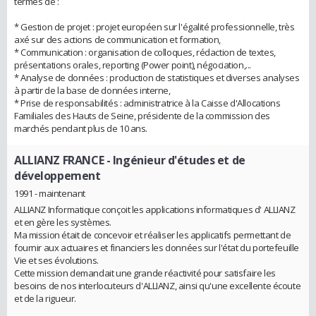
termes de :
* Gestion de projet : projet européen sur l'égalité professionnelle, très
axé sur des actions de communication et formation,
* Communication : organisation de colloques, rédaction de textes,
présentations orales, reporting (Power point), négociation,...
* Analyse de données : production de statistiques et diverses analyses
à partir de la base de données interne,
* Prise de responsabilités : administratrice à la Caisse d'Allocations
Familiales des Hauts de Seine, présidente de la commission des
marchés pendant plus de 10 ans.
ALLIANZ FRANCE
- Ingénieur d'études et de
développement
1991 - maintenant
ALLIANZ Informatique conçoit les applications informatiques d' ALLIANZ
et en gère les systèmes.
Ma mission était de concevoir et réaliser les applicatifs permettant de
fournir aux actuaires et financiers les données sur l'état du portefeuille
Vie et ses évolutions.
Cette mission demandait une grande réactivité pour satisfaire les
besoins de nos interlocuteurs d'ALLIANZ, ainsi qu'une excellente écoute
et de la rigueur.