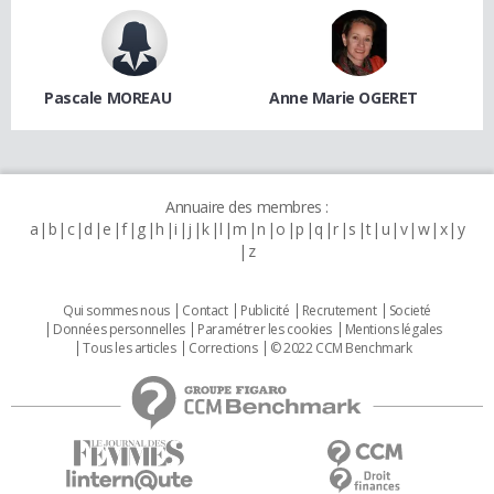
Pascale MOREAU
Anne Marie OGERET
Annuaire des membres :
a
b
c
d
e
f
g
h
i
j
k
l
m
n
o
p
q
r
s
t
u
v
w
x
y
z
Qui sommes nous
Contact
Publicité
Recrutement
Societé
Données personnelles
Paramétrer les cookies
Mentions légales
Tous les articles
Corrections
© 2022 CCM Benchmark