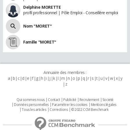
Delphine MORETTE
profil professionnel | Pôle Emploi - Conseillère emploi
Nom "MORET"
Famille "MORET"
Annuaire des membres :
a
b
c
d
e
f
g
h
i
j
k
l
m
n
o
p
q
r
s
t
u
v
w
x
y
z
Qui sommes nous
Contact
Publicité
Recrutement
Societé
Données personnelles
Paramétrer les cookies
Mentions légales
Tous les articles
Corrections
© 2022 CCM Benchmark