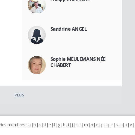
Sandrine ANGEL
Sophie MEULEMANS NÉE
CHABERT
PLUS
 des membres :
a
b
c
d
e
f
g
h
i
j
k
l
m
n
o
p
q
r
s
t
u
v