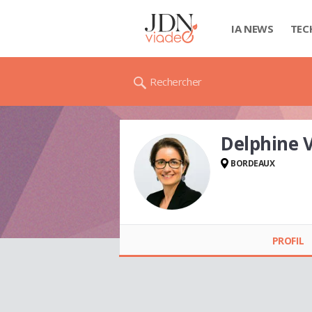
IA NEWS
TEC
Rechercher
Delphine
BORDEAUX
Delphine VERNEAU
PROFIL