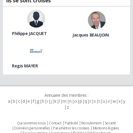
Ils se sont croisés
Philippe JACQUET
Jacques BEAUJOIN
Regis MAYER
Annuaire des membres :
a
b
c
d
e
f
g
h
i
j
k
l
m
n
o
p
q
r
s
t
u
v
w
x
y
z
Qui sommes nous
Contact
Publicité
Recrutement
Societé
Données personnelles
Paramétrer les cookies
Mentions légales