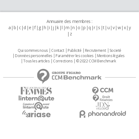
Annuaire des membres :
a
b
c
d
e
f
g
h
i
j
k
l
m
n
o
p
q
r
s
t
u
v
w
x
y
z
Qui sommes nous
Contact
Publicité
Recrutement
Societé
Données personnelles
Paramétrer les cookies
Mentions légales
Tous les articles
Corrections
© 2022 CCM Benchmark