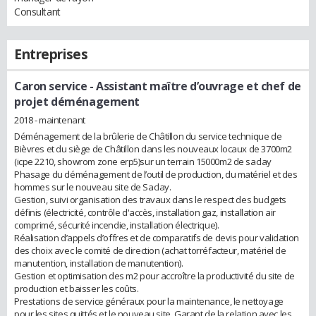
Consultant
Entreprises
Caron service
- Assistant maître d’ouvrage et chef de
projet déménagement
2018 - maintenant
Déménagement de la brûlerie de Châtillon du service technique de
Bièvres et du siège de Châtillon dans les nouveaux locaux de 3700m2
(icpe 2210, showrom zone erp5)sur un terrain 15000m2 de saclay
Phasage du déménagement de l’outil de production, du matériel et des
hommes sur le nouveau site de Saclay.
Gestion, suivi organisation des travaux dans le respect des budgets
définis (électricité, contrôle d'accès, installation gaz, installation air
comprimé, sécurité incendie, installation électrique).
Réalisation d’appels d’offres et de comparatifs de devis pour validation
des choix avec le comité de direction (achat torréfacteur, matériel de
manutention, installation de manutention).
Gestion et optimisation des m2 pour accroître la productivité du site de
production et baisser les coûts.
Prestations de service généraux pour la maintenance, le nettoyage
pour les sites quittés et le nouveau site. Garant de la relation avec les