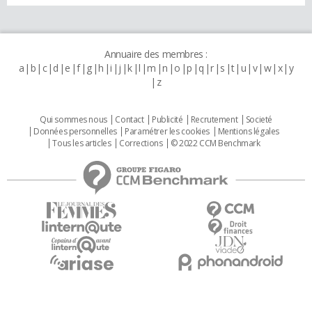
Annuaire des membres :
a
b
c
d
e
f
g
h
i
j
k
l
m
n
o
p
q
r
s
t
u
v
w
x
y
z
Qui sommes nous
Contact
Publicité
Recrutement
Societé
Données personnelles
Paramétrer les cookies
Mentions légales
Tous les articles
Corrections
© 2022 CCM Benchmark