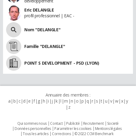
développement
Eric DELANGLE
profil professionnel | EAC -
Nom "DELANGLE"
Famille "DELANGLE"
POINT S DEVELOPMENT - PSD (LYON)
Annuaire des membres :
a
b
c
d
e
f
g
h
i
j
k
l
m
n
o
p
q
r
s
t
u
v
w
x
y
z
Qui sommes nous
Contact
Publicité
Recrutement
Societé
Données personnelles
Paramétrer les cookies
Mentions légales
Tous les articles
Corrections
© 2022 CCM Benchmark