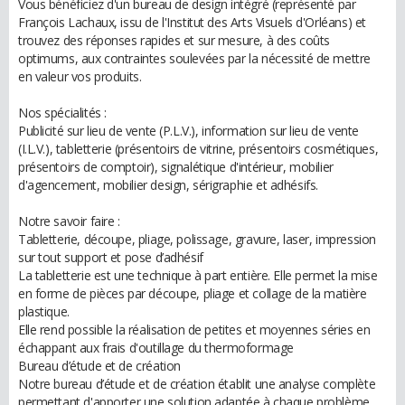
Vous bénéficiez d'un bureau de design intégré (représenté par
François Lachaux, issu de l'Institut des Arts Visuels d'Orléans) et
trouvez des réponses rapides et sur mesure, à des coûts
optimums, aux contraintes soulevées par la nécessité de mettre
en valeur vos produits.
Nos spécialités :
Publicité sur lieu de vente (P.L.V.), information sur lieu de vente
(I.L.V.), tabletterie (présentoirs de vitrine, présentoirs cosmétiques,
présentoirs de comptoir), signalétique d'intérieur, mobilier
d'agencement, mobilier design, sérigraphie et adhésifs.
Notre savoir faire :
Tabletterie, découpe, pliage, polissage, gravure, laser, impression
sur tout support et pose d’adhésif
La tabletterie est une technique à part entière. Elle permet la mise
en forme de pièces par découpe, pliage et collage de la matière
plastique.
Elle rend possible la réalisation de petites et moyennes séries en
échappant aux frais d'outillage du thermoformage
Bureau d’étude et de création
Notre bureau d’étude et de création établit une analyse complète
permettant d'apporter une solution adaptée à chaque problème,