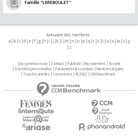
Famille "LEREBOULET"
Annuaire des membres :
a
b
c
d
e
f
g
h
i
j
k
l
m
n
o
p
q
r
s
t
u
v
w
x
y
z
Qui sommes nous
Contact
Publicité
Recrutement
Societé
Données personnelles
Paramétrer les cookies
Mentions légales
Tous les articles
Corrections
© 2022 CCM Benchmark