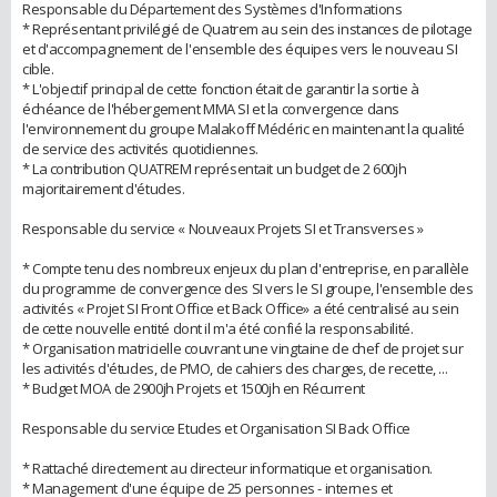
Responsable du Département des Systèmes d'Informations
* Représentant privilégié de Quatrem au sein des instances de pilotage
et d'accompagnement de l'ensemble des équipes vers le nouveau SI
cible.
* L'objectif principal de cette fonction était de garantir la sortie à
échéance de l'hébergement MMA SI et la convergence dans
l'environnement du groupe Malakoff Médéric en maintenant la qualité
de service des activités quotidiennes.
* La contribution QUATREM représentait un budget de 2 600jh
majoritairement d'études.
Responsable du service « Nouveaux Projets SI et Transverses »
* Compte tenu des nombreux enjeux du plan d'entreprise, en parallèle
du programme de convergence des SI vers le SI groupe, l'ensemble des
activités « Projet SI Front Office et Back Office» a été centralisé au sein
de cette nouvelle entité dont il m'a été confié la responsabilité.
* Organisation matricielle couvrant une vingtaine de chef de projet sur
les activités d'études, de PMO, de cahiers des charges, de recette, ...
* Budget MOA de 2900jh Projets et 1500jh en Récurrent
Responsable du service Etudes et Organisation SI Back Office
* Rattaché directement au directeur informatique et organisation.
* Management d'une équipe de 25 personnes - internes et