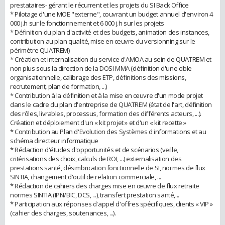
prestataires- gérant le récurrent et les projets du SI Back Office
* Pilotage d'une MOE "externe", couvrant un budget annuel d'environ 4
000 j.h sur le fonctionnement et 6 000 j.h sur les projets
* Définition du plan d'activité et des budgets, animation des instances,
contribution au plan qualité, mise en œuvre du versionning sur le
périmètre QUATREM)
* Création et internalisation du service d'AMOA au sein de QUATREM et
non plus sous la direction de la DOSI MMA (définition d'une cible
organisationnelle, calibrage des ETP, définitions des missions,
recrutement, plan de formation, ...)
* Contribution à la définition et à la mise en œuvre d'un mode projet
dans le cadre du plan d'entreprise de QUATREM (état de l'art, définition
des rôles, livrables, processus, formation des différents acteurs, ...).
Création et déploiement d'un « kit projet » et d'un « kit recette »
* Contribution au Plan d'Evolution des Systèmes d'informations et au
schéma directeur informatique
* Rédaction d'études d'opportunités et de scénarios (veille,
critérisations des choix, calculs de ROI, ...) externalisation des
prestations santé, désimbrication fonctionnelle de SI, normes de flux
SINTIA, changement d'outil de relation commerciale, ...
* Rédaction de cahiers des charges mise en œuvre de flux retraite
normes SINTIA (IPN/BIC, DCS, ...), transfert prestation santé,...
* Participation aux réponses d'appel d'offres spécifiques, clients « VIP »
(cahier des charges, soutenances, ...).