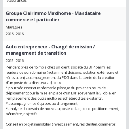
l'Assurances.
Groupe Clairimmo Maxihome
- Mandataire
commerce et particulier
Martigues
2016 - 2016
Auto entrepreneur
- Chargé de mission /
management de transition
2015 - 2016
Pendant près de 15 mois chez un client, société du BTP parmi les
leaders de son domaine (notamment cloisons, isolation extérieure et
rénovation), accompagnement du PDG dans l'attente de la création
d'un poste de « directeur adjoint » :
* pour sécuriser et renforcer le pilotage du projet en cours de
déploiement pour la mise en place d'un ERP (devenant le SI cible, en
remplacement des outils multiples et hétéroclites existants),
* accompagner les équipes au changement,
* analyse du besoin de nouveau poste « d'adjoint » : positionnement,
périmètre, objectifs
Conseil en projet immobilier (investissement, résidentiel, commerce)