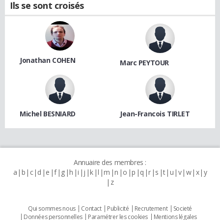
Ils se sont croisés
Jonathan COHEN
Marc PEYTOUR
Michel BESNIARD
Jean-Francois TIRLET
Annuaire des membres :
a
b
c
d
e
f
g
h
i
j
k
l
m
n
o
p
q
r
s
t
u
v
w
x
y
z
Qui sommes nous
Contact
Publicité
Recrutement
Societé
Données personnelles
Paramétrer les cookies
Mentions légales