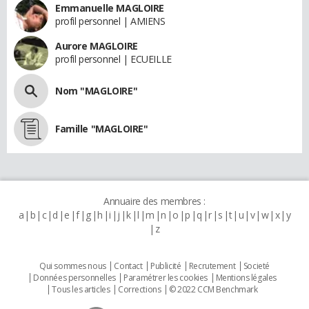
Emmanuelle MAGLOIRE
profil personnel | AMIENS
Aurore MAGLOIRE
profil personnel | ECUEILLE
Nom "MAGLOIRE"
Famille "MAGLOIRE"
Annuaire des membres :
a
b
c
d
e
f
g
h
i
j
k
l
m
n
o
p
q
r
s
t
u
v
w
x
y
z
Qui sommes nous
Contact
Publicité
Recrutement
Societé
Données personnelles
Paramétrer les cookies
Mentions légales
Tous les articles
Corrections
© 2022 CCM Benchmark