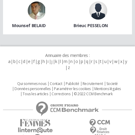
Mounsef BELAID
Brieuc PESSELON
Annuaire des membres :
a
b
c
d
e
f
g
h
i
j
k
l
m
n
o
p
q
r
s
t
u
v
w
x
y
z
Qui sommes nous
Contact
Publicité
Recrutement
Societé
Données personnelles
Paramétrer les cookies
Mentions légales
Tous les articles
Corrections
© 2022 CCM Benchmark