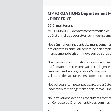
MP FORMATIONS Département Fo
- DIRECTRICE
2010 - maintenant
MP FORMATIONS département formation de MP
opérationnelles avec retour sur investisseme
Nos séminaires innovants : Le management pa
projet professionnel au service de son emplo
management de crise, l'innovation au service d
Nos thématiques formations classiques : 
performance interne, innovation,intelligen
création d'entreprise, reprise d'entreprise, 
validation des acquis et des expériences pr
Nos parcours compétences : parcours créateu
leadership et management par le cheval, Bilan 
Nous travaillons avec des consultants format
en Conduite du Changement. Nous somme