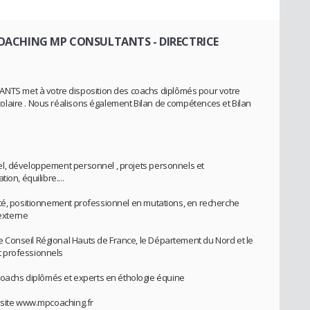
COACHING MP CONSULTANTS
- DIRECTRICE
S met à votre disposition des coachs diplômés pour votre
laire . Nous réalisons également Bilan de compétences et Bilan
l, développement personnel , projets personnels et
on, équilibre....
ité, positionnement professionnel en mutations, en recherche
 externe
Conseil Régional Hauts de France, le Département du Nord et le
 professionnels
chs diplômés et experts en éthologie équine
t site www.mpcoaching.fr