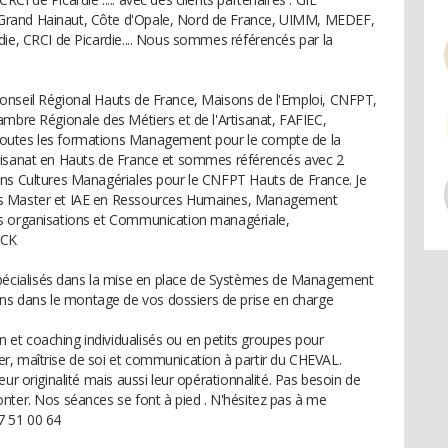
Grand Hainaut, Côte d'Opale, Nord de France, UIMM, MEDEF,
die, CRCI de Picardie.... Nous sommes référencés par la
onseil Régional Hauts de France, Maisons de l'Emploi, CNFPT,
ambre Régionale des Métiers et de l'Artisanat, FAFIEC,
outes les formations Management pour le compte de la
tisanat en Hauts de France et sommes référencés avec 2
ons Cultures Managériales pour le CNFPT Hauts de France. Je
és Master et IAE en Ressources Humaines, Management
es organisations et Communication managériale,
OCK
cialisés dans la mise en place de Systèmes de Management
 dans le montage de vos dossiers de prise en charge
et coaching individualisés ou en petits groupes pour
r, maîtrise de soi et communication à partir du CHEVAL.
ur originalité mais aussi leur opérationnalité. Pas besoin de
nter. Nos séances se font à pied . N'hésitez pas à me
7 51 00 64