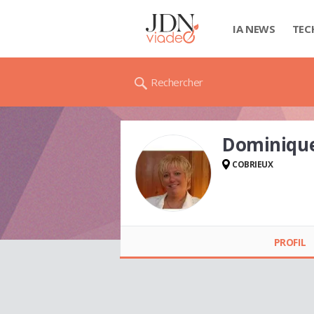
IA NEWS
TEC
Rechercher
Dominique
COBRIEUX
Dominique
PIEKARSKI
PROFIL