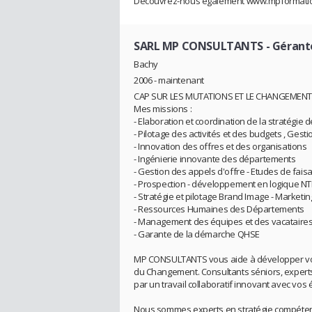
Découvrez-nous également www.mpformatio
SARL MP CONSULTANTS
- Gérant
Bachy
2006 - maintenant
CAP SUR LES MUTATIONS ET LE CHANGEMEN
Mes missions :
- Elaboration et coordination de la stratég
- Pilotage des activités et des budgets , Gesti
- Innovation des offres et des organisations
- Ingénierie innovante des départements
- Gestion des appels d'offre - Etudes de faisa
- Prospection - développement en logique N
- Stratégie et pilotage Brand Image - Marketi
- Ressources Humaines des Départements
- Management des équipes et des vacataire
- Garante de la démarche QHSE
MP CONSULTANTS vous aide à développer votre
du Changement. Consultants séniors, experts
par un travail collaboratif innovant avec vos 
Nous sommes experts en stratégie compétenc