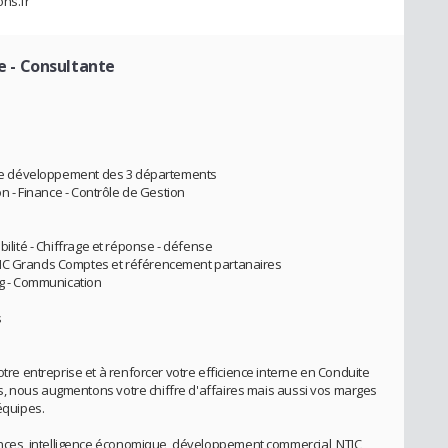
ns.fr
e - Consultante
T
ie de développement des 3 départements
on - Finance - Contrôle de Gestion
bilité - Chiffrage et réponse - défense
TIC Grands Comptes et référencement partanaires
ng - Communication
s
 entreprise et à renforcer votre efficience interne en Conduite
, nous augmentons votre chiffre d'affaires mais aussi vos marges
équipes.
es, intelligence économique, développement commercial, NTIC,