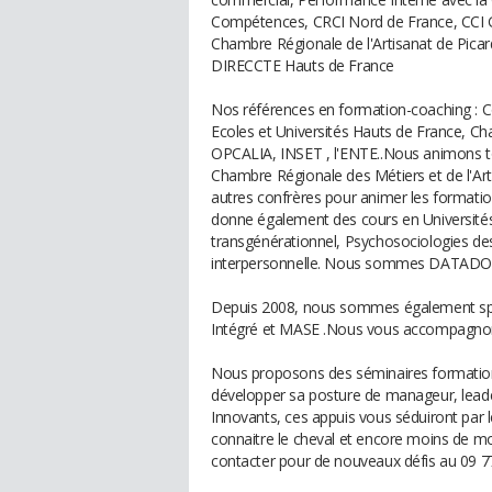
Compétences, CRCI Nord de France, CCI 
Chambre Régionale de l'Artisanat de Picar
DIRECCTE Hauts de France
Nos références en formation-coaching : C
Ecoles et Universités Hauts de France, Ch
OPCALIA, INSET , l'ENTE..Nous animons t
Chambre Régionale des Métiers et de l'Ar
autres confrères pour animer les formati
donne également des cours en Universit
transgénérationnel, Psychosociologies d
interpersonnelle. Nous sommes DATAD
Depuis 2008, nous sommes également spé
Intégré et MASE .Nous vous accompagnons
Nous proposons des séminaires formation 
développer sa posture de manageur, leade
Innovants, ces appuis vous séduiront par le
connaitre le cheval et encore moins de mo
contacter pour de nouveaux défis au 09 7