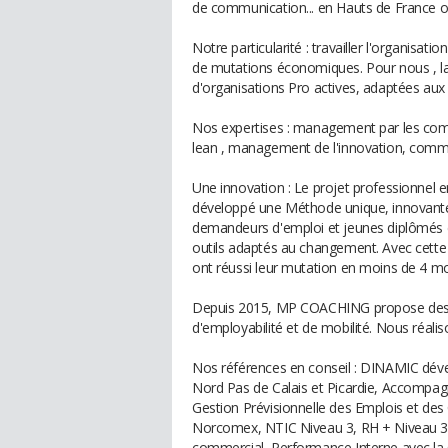
de communication... en Hauts de France o
Notre particularité : travailler l'organis
de mutations économiques. Pour nous , la c
d'organisations Pro actives, adaptées aux
Nos expertises : management par les com
lean , management de l'innovation, comm
Une innovation : Le projet professionnel 
développé une Méthode unique, innovante 
demandeurs d'emploi et jeunes diplômés de
outils adaptés au changement. Avec cette
ont réussi leur mutation en moins de 4 mo
Depuis 2015, MP COACHING propose des b
d'employabilité et de mobilité. Nous réal
Nos références en conseil : DINAMIC dév
Nord Pas de Calais et Picardie, Accompa
Gestion Prévisionnelle des Emplois et d
Norcomex, NTIC Niveau 3, RH + Niveau 
commercial, Performance Interne avec la CRC