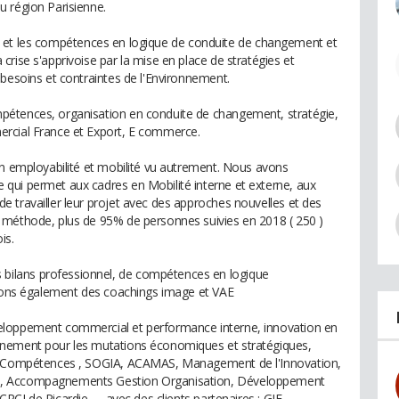
u région Parisienne.
ation et les compétences en logique de conduite de changement et
rise s'apprivoise par la mise en place de stratégies et
 besoins et contraintes de l'Environnement.
pétences, organisation en conduite de changement, stratégie,
ercial France et Export, E commerce.
en employabilité et mobilité vu autrement. Nous avons
qui permet aux cadres en Mobilité interne et externe, aux
 travailler leur projet avec des approches nouvelles et des
 méthode, plus de 95% de personnes suivies en 2018 ( 250 )
is.
ilans professionnel, de compétences en logique
isons également des coachings image et VAE
eloppement commercial et performance interne, innovation en
gnement pour les mutations économiques et stratégiques,
es Compétences , SOGIA, ACAMAS, Management de l'Innovation,
3, Accompagnements Gestion Organisation, Développement
I de Picardie ..... avec des clients partenaires : GIE