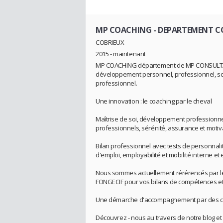
MP COACHING - DEPARTEMENT 
COBRIEUX
2015 - maintenant
MP COACHING département de MP CONSULTANT
développement personnel, professionnel, sco
professionnel.
Une innovation : le coaching par le cheval
Maîtrise de soi, développement professionne
professionnels, sérénité, assurance et motivati
Bilan professionnel avec tests de personnal
d'emploi, employabilité et mobilité interne et
Nous sommes actuellement rérérencés par le 
FONGECIF pour vos bilans de compétences et
Une démarche d'accompagnement par des coa
Découvrez - nous au travers de notre blog e