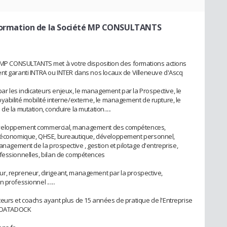
rmation de la Société MP CONSULTANTS
 CONSULTANTS met à votre disposition des formations actions
nt garanti INTRA ou INTER dans nos locaux de Villeneuve d'Ascq
r les indicateurs enjeux, le management par la Prospective, le
yabilité mobilité interne/externe, le management de rupture, le
e la mutation, conduire la mutation.....
Développement commercial, management des compétences,
ce économique, QHSE, bureautique, développement personnel,
management de la prospective , gestion et pilotage d'entreprise,
ofessionnelles, bilan de compétences
r, repreneur, dirigeant, management par la prospective,
professionnel ......
eurs et coachs ayant plus de 15 années de pratique de l'Entreprise
s DATADOCK