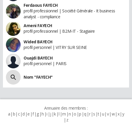
Ferdaous FAYECH
profil professionnel | Société Générale - It business
analyst - compliance
Ameni FAYECH
profil professionnel | B2M-IT - Stagiaire
Wided BAYECH
profil personnel | VITRY SUR SEINE
Ouajdi BAYECH
profil personnel | PARIS
Nom "FAYECH"
Annuaire des membres :
a
b
c
d
e
f
g
h
i
j
k
l
m
n
o
p
q
r
s
t
u
v
w
x
y
z