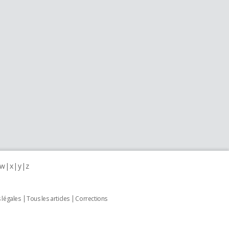
w
x
y
z
 légales
Tous les articles
Corrections