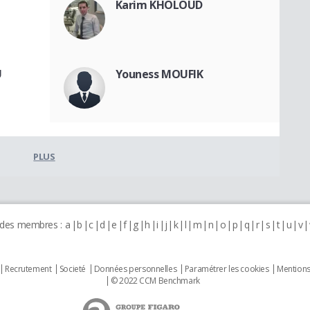
Karim KHOLOUD
U
Youness MOUFIK
PLUS
 des membres :
a
b
c
d
e
f
g
h
i
j
k
l
m
n
o
p
q
r
s
t
u
v
Recrutement
Societé
Données personnelles
Paramétrer les cookies
Mentions
© 2022 CCM Benchmark