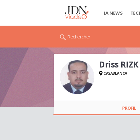
IA NEWS
TEC
Rechercher
Driss RIZK
CASABLANCA
Driss RIZK
PROFIL