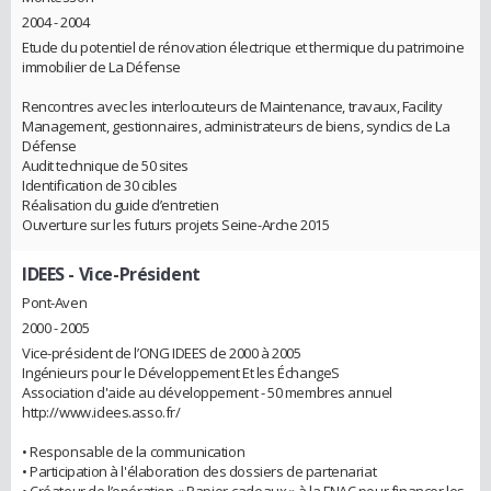
2004 - 2004
Etude du potentiel de rénovation électrique et thermique du patrimoine
immobilier de La Défense
Rencontres avec les interlocuteurs de Maintenance, travaux, Facility
Management, gestionnaires, administrateurs de biens, syndics de La
Défense
Audit technique de 50 sites
Identification de 30 cibles
Réalisation du guide d’entretien
Ouverture sur les futurs projets Seine-Arche 2015
IDEES
- Vice-Président
Pont-Aven
2000 - 2005
Vice-président de l’ONG IDEES de 2000 à 2005
Ingénieurs pour le Développement Et les ÉchangeS
Association d'aide au développement - 50 membres annuel
http://www.idees.asso.fr/
• Responsable de la communication
• Participation à l'élaboration des dossiers de partenariat
• Créateur de l’opération « Papier-cadeaux » à la FNAC pour financer les