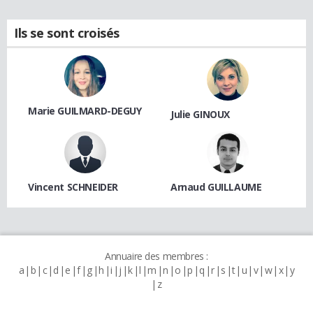
Ils se sont croisés
Marie GUILMARD-DEGUY
Julie GINOUX
Vincent SCHNEIDER
Arnaud GUILLAUME
Annuaire des membres :
a
b
c
d
e
f
g
h
i
j
k
l
m
n
o
p
q
r
s
t
u
v
w
x
y
z