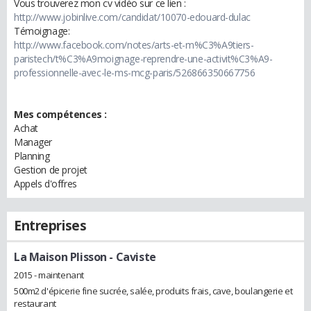
Vous trouverez mon cv vidéo sur ce lien :
http://www.jobinlive.com/candidat/10070-edouard-dulac
Témoignage:
http://www.facebook.com/notes/arts-et-m%C3%A9tiers-
paristech/t%C3%A9moignage-reprendre-une-activit%C3%A9-
professionnelle-avec-le-ms-mcg-paris/526866350667756
Mes compétences :
Achat
Manager
Planning
Gestion de projet
Appels d'offres
Entreprises
La Maison Plisson
- Caviste
2015 - maintenant
500m2 d'épicerie fine sucrée, salée, produits frais, cave, boulangerie et
restaurant