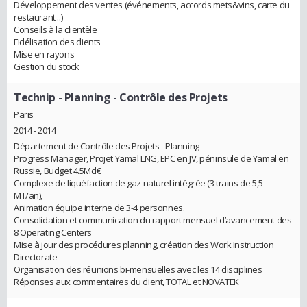
Développement des ventes (événements, accords mets&vins, carte du
restaurant ..)
Conseils à la clientèle
Fidélisation des clients
Mise en rayons
Gestion du stock
Technip
- Planning - Contrôle des Projets
Paris
2014 - 2014
Département de Contrôle des Projets - Planning
Progress Manager, Projet Yamal LNG, EPC en JV, péninsule de Yamal en
Russie, Budget 4.5Md€
Complexe de liquéfaction de gaz naturel intégrée (3 trains de 5,5
MT/an),
Animation équipe interne de 3-4 personnes.
Consolidation et communication du rapport mensuel d’avancement des
8 Operating Centers
Mise à jour des procédures planning, création des Work Instruction
Directorate
Organisation des réunions bi-mensuelles avec les 14 disciplines
Réponses aux commentaires du client, TOTAL et NOVATEK