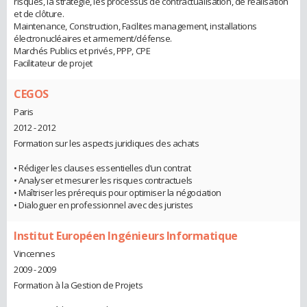
risques, la stratégie, les processus de contractualisation, de réalisation
et de clôture.
Maintenance, Construction, Facilites management, installations
électronucléaires et armement/défense.
Marchés Publics et privés, PPP, CPE
Facilitateur de projet
CEGOS
Paris
2012 - 2012
Formation sur les aspects juridiques des achats
• Rédiger les clauses essentielles d’un contrat
• Analyser et mesurer les risques contractuels
• Maîtriser les prérequis pour optimiser la négociation
• Dialoguer en professionnel avec des juristes
Institut Européen Ingénieurs Informatique
Vincennes
2009 - 2009
Formation à la Gestion de Projets