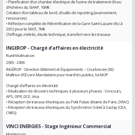
• Planification d’un chantier électrique de l’usine de traitement d’eau
d’Achères du SIAAP, 10M€
Création d’un tableau de bord, d’outils de reporting (avancement,
ressources)
• Réfection complète de l’électrification de la Gare Saint-Lazare d’ici à
2012 pour la SNCF, 7M€
Chiffrage, métrés, étude technique, transfert vers les travaux
INGEROP
- Chargé d'affaires en électricité
Rueil-Malmaison
2005 - 2006
INGÉROP - Direction Bâtiment et Équipements – Courbevoie (92)
Maîtrise d’Œuvre Mandataire pour marchés publics, loi MOP
Chargé d’affaires en électricité
• Réalisation de dossiers techniques à plusieurs phases : Concours,
APS, OPR, DCE, Visa
• Réception de travaux électriques au Petit Palais (Mairie de Paris, DRAC)
• Réception de travaux électriques du Synchrotron Soleil à Saclay (CEA,
CNRS)
VINCI ENERGIES
- Stage Ingénieur Commercial
Montesson