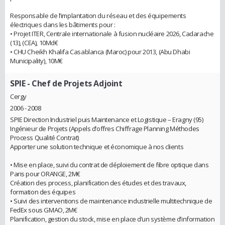
Responsable de l’implantation du réseau et des équipements
électriques dans les bâtiments pour :
• Projet ITER, Centrale internationale à fusion nucléaire 2026, Cadarache
(13), (CEA), 10Md€
• CHU Cheikh Khalifa Casablanca (Maroc) pour 2013, (Abu Dhabi
Municipality), 10M€
SPIE
- Chef de Projets Adjoint
Cergy
2006 - 2008
SPIE Direction Industriel puis Maintenance et Logistique – Eragny (95)
Ingénieur de Projets (Appels d’offres Chiffrage Planning Méthodes
Process Qualité Contrat)
Apporter une solution technique et économique à nos clients
• Mise en place, suivi du contrat de déploiement de fibre optique dans
Paris pour ORANGE, 2M€
Création des process, planification des études et des travaux,
formation des équipes
• Suivi des interventions de maintenance industrielle multitechnique de
FedEx sous GMAO, 2M€
Planification, gestion du stock, mise en place d’un système d’information