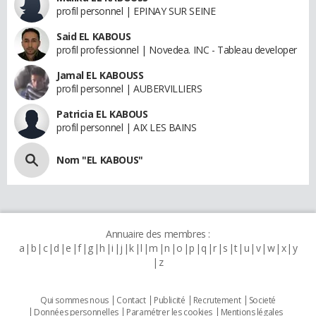
profil personnel | EPINAY SUR SEINE
Said EL KABOUS
profil professionnel | Novedea. INC - Tableau developer
Jamal EL KABOUSS
profil personnel | AUBERVILLIERS
Patricia EL KABOUS
profil personnel | AIX LES BAINS
Nom "EL KABOUS"
Annuaire des membres :
a
b
c
d
e
f
g
h
i
j
k
l
m
n
o
p
q
r
s
t
u
v
w
x
y
z
Qui sommes nous
Contact
Publicité
Recrutement
Societé
Données personnelles
Paramétrer les cookies
Mentions légales