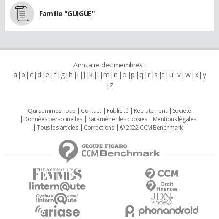
Famille "GUIGUE"
Annuaire des membres :
a
b
c
d
e
f
g
h
i
j
k
l
m
n
o
p
q
r
s
t
u
v
w
x
y
z
Qui sommes nous
Contact
Publicité
Recrutement
Societé
Données personnelles
Paramétrer les cookies
Mentions légales
Tous les articles
Corrections
© 2022 CCM Benchmark