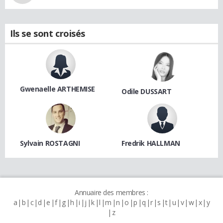
Ils se sont croisés
Gwenaelle ARTHEMISE
Odile DUSSART
Sylvain ROSTAGNI
Fredrik HALLMAN
Annuaire des membres :
a
b
c
d
e
f
g
h
i
j
k
l
m
n
o
p
q
r
s
t
u
v
w
x
y
z