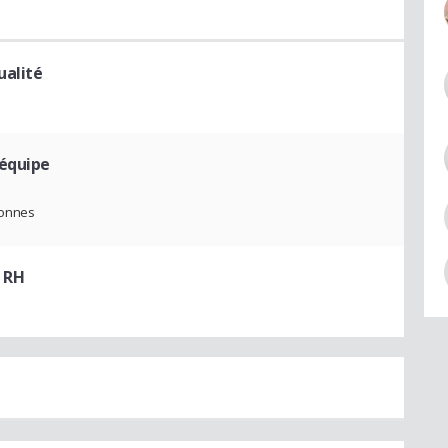
ualité
'équipe
sonnes
 RH