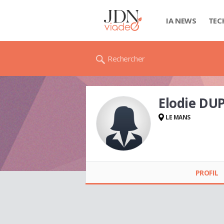
IA NEWS
TEC
Rechercher
Elodie D
LE MANS
Elodie DUPONT
PROFIL