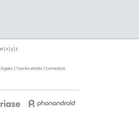
w
x
y
z
 légales
Tous les articles
Corrections