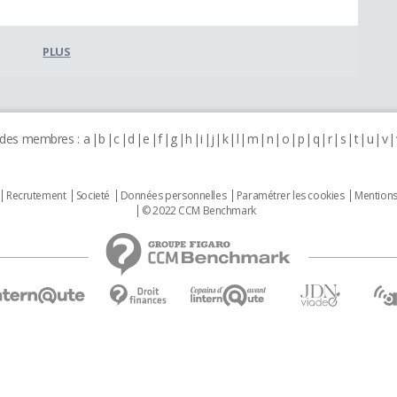
PLUS
 des membres :
a
b
c
d
e
f
g
h
i
j
k
l
m
n
o
p
q
r
s
t
u
v
Recrutement
Societé
Données personnelles
Paramétrer les cookies
Mentions
© 2022 CCM Benchmark