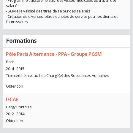
- Programmer, assurer le suivi des visites médicales du travail des
salariés
- Suivre la validité des titres de séjour des salariés
- Création de diverses lettres et notes de service pour les clients et
fournisseurs
Formations
Pôle Paris Alternance - PPA - Groupe PGSM
Paris
2014 - 2015
Titre certifié niveau II de Chargé(e) des Ressources Humaines
Obtention
IFCAE
Cergy Pontoise
2012 - 2014
Obtention