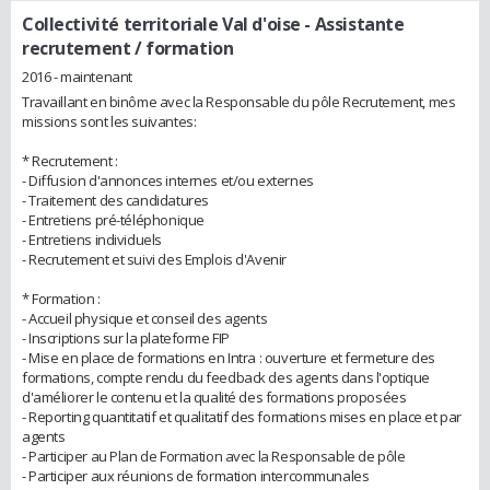
Collectivité territoriale Val d'oise
- Assistante
recrutement / formation
2016 - maintenant
Travaillant en binôme avec la Responsable du pôle Recrutement, mes
missions sont les suivantes:
* Recrutement :
- Diffusion d'annonces internes et/ou externes
- Traitement des candidatures
- Entretiens pré-téléphonique
- Entretiens individuels
- Recrutement et suivi des Emplois d'Avenir
* Formation :
- Accueil physique et conseil des agents
- Inscriptions sur la plateforme FIP
- Mise en place de formations en Intra : ouverture et fermeture des
formations, compte rendu du feedback des agents dans l'optique
d'améliorer le contenu et la qualité des formations proposées
- Reporting quantitatif et qualitatif des formations mises en place et par
agents
- Participer au Plan de Formation avec la Responsable de pôle
- Participer aux réunions de formation intercommunales