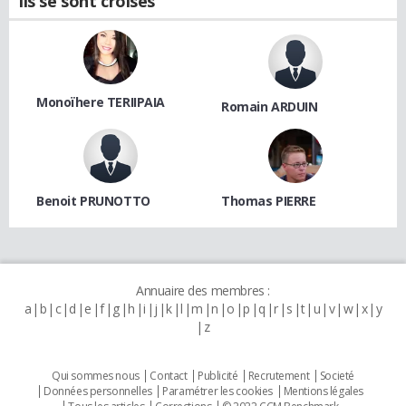
Ils se sont croisés
Monoïhere TERIIPAIA
Romain ARDUIN
Benoit PRUNOTTO
Thomas PIERRE
Annuaire des membres :
a
b
c
d
e
f
g
h
i
j
k
l
m
n
o
p
q
r
s
t
u
v
w
x
y
z
Qui sommes nous
Contact
Publicité
Recrutement
Societé
Données personnelles
Paramétrer les cookies
Mentions légales