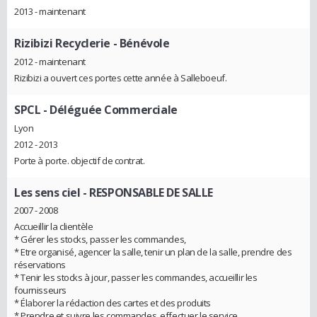
2013 - maintenant
Rizibizi Recyclerie
- Bénévole
2012 - maintenant
Rizibizi a ouvert ces portes cette année à Salleboeuf.
SPCL
- Déléguée Commerciale
Lyon
2012 - 2013
Porte à porte. objectif de contrat.
Les sens ciel
- RESPONSABLE DE SALLE
2007 - 2008
Accueillir la clientèle
* Gérer les stocks, passer les commandes,
* Etre organisé, agencer la salle, tenir un plan de la salle, prendre des
réservations
* Tenir les stocks à jour, passer les commandes, accueillir les
fournisseurs
* Élaborer la rédaction des cartes et des produits
* Prendre et suivre les commandes, effectuer le service