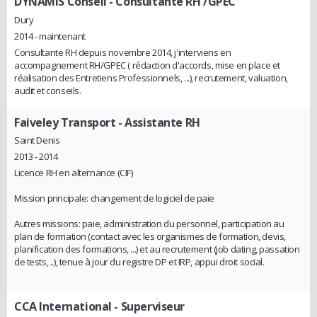
DYNAMIS Conseil
- Consultante RH /GPEC
Dury
2014 - maintenant
Consultante RH depuis novembre 2014, j'interviens en
accompagnement RH/GPEC ( rédaction d'accords, mise en place et
réalisation des Entretiens Professionnels, ...), recrutement, valuation,
audit et conseils.
Faiveley Transport
- Assistante RH
Saint Denis
2013 - 2014
Licence RH en alternance (CIF)
Mission principale: changement de logiciel de paie
Autres missions: paie, administration du personnel, participation au
plan de formation (contact avec les organismes de formation, devis,
planification des formations, ...) et au recrutement (job dating, passation
de tests, ..), tenue à jour du registre DP et IRP, appui droit social.
CCA International
- Superviseur