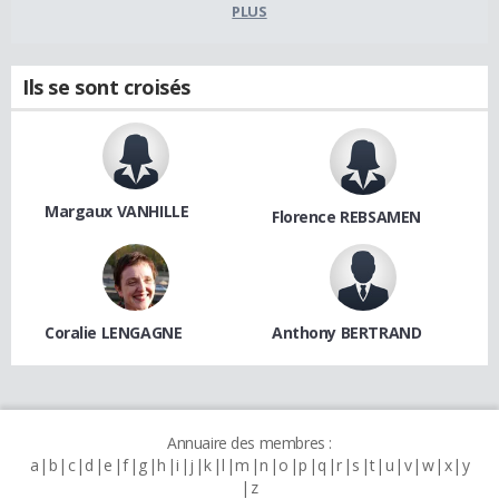
PLUS
Ils se sont croisés
Margaux VANHILLE
Florence REBSAMEN
Coralie LENGAGNE
Anthony BERTRAND
Annuaire des membres :
a
b
c
d
e
f
g
h
i
j
k
l
m
n
o
p
q
r
s
t
u
v
w
x
y
z