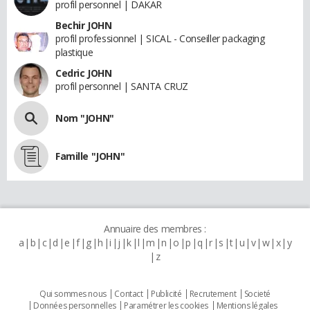
profil personnel | DAKAR
Bechir JOHN
profil professionnel | SICAL - Conseiller packaging
plastique
Cedric JOHN
profil personnel | SANTA CRUZ
Nom "JOHN"
Famille "JOHN"
Annuaire des membres :
a
b
c
d
e
f
g
h
i
j
k
l
m
n
o
p
q
r
s
t
u
v
w
x
y
z
Qui sommes nous
Contact
Publicité
Recrutement
Societé
Données personnelles
Paramétrer les cookies
Mentions légales