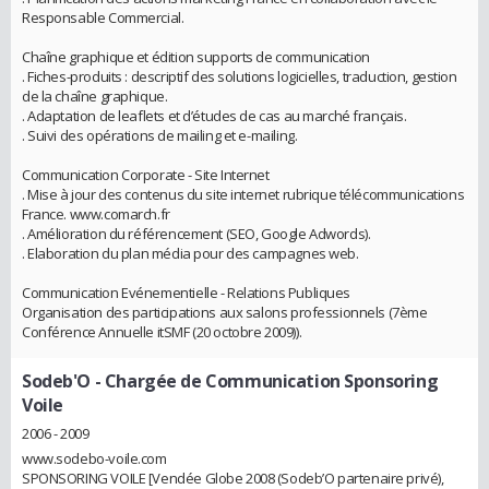
Responsable Commercial.
Chaîne graphique et édition supports de communication
. Fiches-produits : descriptif des solutions logicielles, traduction, gestion
de la chaîne graphique.
. Adaptation de leaflets et d’études de cas au marché français.
. Suivi des opérations de mailing et e-mailing.
Communication Corporate - Site Internet
. Mise à jour des contenus du site internet rubrique télécommunications
France. www.comarch.fr
. Amélioration du référencement (SEO, Google Adwords).
. Elaboration du plan média pour des campagnes web.
Communication Evénementielle - Relations Publiques
Organisation des participations aux salons professionnels (7ème
Conférence Annuelle itSMF (20 octobre 2009)).
Sodeb'O
- Chargée de Communication Sponsoring
Voile
2006 - 2009
www.sodebo-voile.com
SPONSORING VOILE [Vendée Globe 2008 (Sodeb’O partenaire privé),