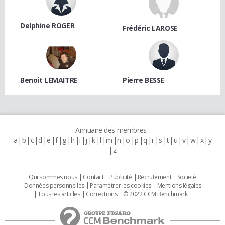
Delphine ROGER
Frédéric LAROSE
Benoit LEMAITRE
Pierre BESSE
Annuaire des membres :
a
b
c
d
e
f
g
h
i
j
k
l
m
n
o
p
q
r
s
t
u
v
w
x
y
z
Qui sommes nous
Contact
Publicité
Recrutement
Societé
Données personnelles
Paramétrer les cookies
Mentions légales
Tous les articles
Corrections
© 2022 CCM Benchmark