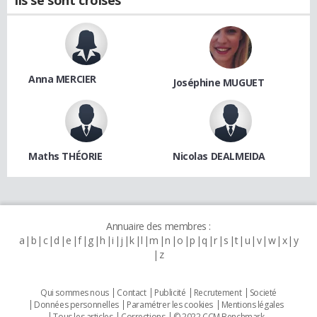
Anna MERCIER
Joséphine MUGUET
Maths THÉORIE
Nicolas DEALMEIDA
Annuaire des membres :
a
b
c
d
e
f
g
h
i
j
k
l
m
n
o
p
q
r
s
t
u
v
w
x
y
z
Qui sommes nous
Contact
Publicité
Recrutement
Societé
Données personnelles
Paramétrer les cookies
Mentions légales
Tous les articles
Corrections
© 2022 CCM Benchmark