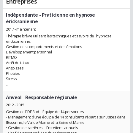
Entreprises
Indépendante
- Praticienne en hypnose
éricksonienne
2017 - maintenant
Thérapie brève utilisant les techniques et savoirs de l'hypnose
éricksonienne.
Gestion des comportements et des émotions
Développement personnel
RITMO
Arrêt du tabac
Angoisses
Phobies
Stress
...
Anveol
- Responsable régionale
2012 - 2015
Gestion de l’IDF Sud – Équipe de 14 personnes
• Management d’une équipe de 14 consultants répartis sur 8 sites dans
l’Essonne, le Val de Marne et la Seine et Marne
• Gestion de carrières – Entretiens annuels