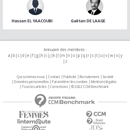
Hassan EL YAACOUBI
Gaëtan DE LAAGE
Annuaire des membres :
a
b
c
d
e
f
g
h
i
j
k
l
m
n
o
p
q
r
s
t
u
v
w
x
y
z
Qui sommes nous
Contact
Publicité
Recrutement
Societé
Données personnelles
Paramétrer les cookies
Mentions légales
Tous les articles
Corrections
© 2022 CCM Benchmark