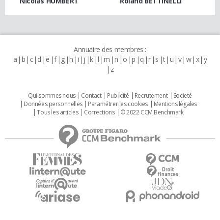
Nicolas HUMBERT
Roland BETTINELLI
Annuaire des membres :
a
b
c
d
e
f
g
h
i
j
k
l
m
n
o
p
q
r
s
t
u
v
w
x
y
z
Qui sommes nous
Contact
Publicité
Recrutement
Societé
Données personnelles
Paramétrer les cookies
Mentions légales
Tous les articles
Corrections
© 2022 CCM Benchmark