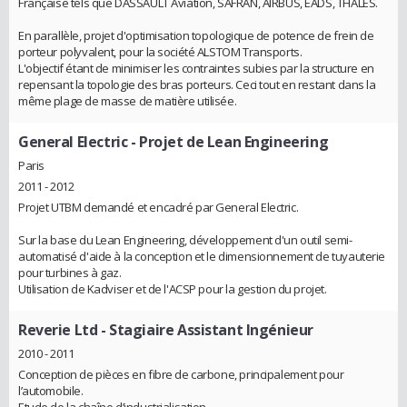
Française tels que DASSAULT Aviation, SAFRAN, AIRBUS, EADS, THALES.
En parallèle, projet d'optimisation topologique de potence de frein de
porteur polyvalent, pour la société ALSTOM Transports.
L'objectif étant de minimiser les contraintes subies par la structure en
repensant la topologie des bras porteurs. Ceci tout en restant dans la
même plage de masse de matière utilisée.
General Electric
- Projet de Lean Engineering
Paris
2011 - 2012
Projet UTBM demandé et encadré par General Electric.
Sur la base du Lean Engineering, développement d'un outil semi-
automatisé d'aide à la conception et le dimensionnement de tuyauterie
pour turbines à gaz.
Utilisation de Kadviser et de l'ACSP pour la gestion du projet.
Reverie Ltd
- Stagiaire Assistant Ingénieur
2010 - 2011
Conception de pièces en fibre de carbone, principalement pour
l’automobile.
Etude de la chaîne d’industrialisation.