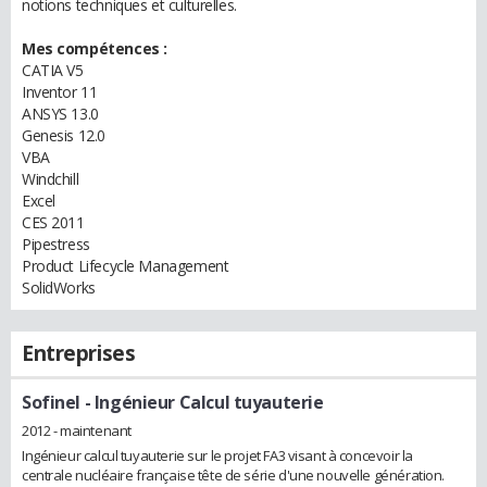
notions techniques et culturelles.
Mes compétences :
CATIA V5
Inventor 11
ANSYS 13.0
Genesis 12.0
VBA
Windchill
Excel
CES 2011
Pipestress
Product Lifecycle Management
SolidWorks
Entreprises
Sofinel
- Ingénieur Calcul tuyauterie
2012 - maintenant
Ingénieur calcul tuyauterie sur le projet FA3 visant à concevoir la
centrale nucléaire française tête de série d'une nouvelle génération.