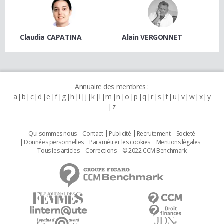
Claudia CAPATINA
Alain VERGONNET
Annuaire des membres :
a
b
c
d
e
f
g
h
i
j
k
l
m
n
o
p
q
r
s
t
u
v
w
x
y
z
Qui sommes nous
Contact
Publicité
Recrutement
Societé
Données personnelles
Paramétrer les cookies
Mentions légales
Tous les articles
Corrections
© 2022 CCM Benchmark