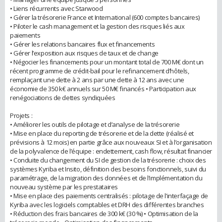
• Liens récurrents avec Starwood
• Gérer la trésorerie France et International (600 comptes bancaires)
• Piloter le cash management et la gestion des risques liés aux
paiements
• Gérer les relations bancaires flux et financements
• Gérer l’exposition aux risques de taux et de change
• Négocier les financements pour un montant total de 700 M€ dont un
récent programme de crédit-bail pour le refinancement d’hôtels,
remplaçant une dette à 2 ans par une dette à 12 ans avec une
économie de 350 k€ annuels sur 50 M€ financés • Participation aux
renégociations de dettes syndiquées
Projets :
• Améliorer les outils de pilotage et d’analyse de la trésorerie
• Mise en place du reporting de trésorerie et de la dette (réalisé et
prévisions à 12 mois) en partie grâce aux nouveaux SI et à l’organisation
de la polyvalence de l’équipe : endettement, cash flow, résultat financier
• Conduite du changement du SI de gestion de la trésorerie : choix des
systèmes Kyriba et Insito, définition des besoins fonctionnels, suivi du
paramétrage, de la migration des données et de l’implémentation du
nouveau système par les prestataires
• Mise en place des paiements centralisés : pilotage de l’interfaçage de
Kyriba avec les logiciels comptables et DRH des différentes branches
• Réduction des frais bancaires de 300 k€ (30 %) • Optimisation de la