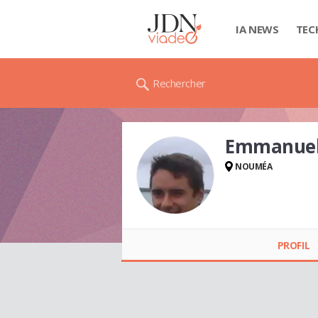
IA NEWS
TEC
Rechercher
Emmanuel
NOUMÉA
Emmanuel
MARGUERITTE
PROFIL