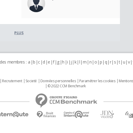
PLUS
 des membres :
a
b
c
d
e
f
g
h
i
j
k
l
m
n
o
p
q
r
s
t
u
v
Recrutement
Societé
Données personnelles
Paramétrer les cookies
Mentions
© 2022 CCM Benchmark