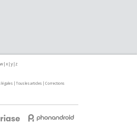
w
x
y
z
 légales
Tous les articles
Corrections