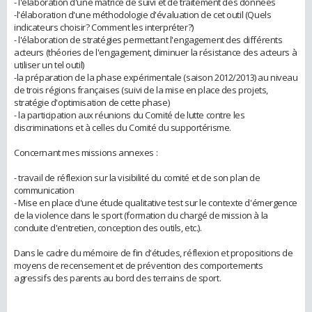
- l'élaboration d'une matrice de suivi et de traitement des données
-l'élaboration d'une méthodologie d'évaluation de cet outil (Quels
indicateurs choisir? Comment les interpréter?)
- l'élaboration de stratégies permettant l'engagement des différents
acteurs (théories de l'engagement, diminuer la résistance des acteurs à
utiliser un tel outil)
-la préparation de la phase expérimentale (saison 2012/2013) au niveau
de trois régions françaises (suivi de la mise en place des projets,
stratégie d'optimisation de cette phase)
- la participation aux réunions du Comité de lutte contre les
discriminations et à celles du Comité du supportérisme.
Concernant mes missions annexes :
- travail de réflexion sur la visibilité du comité et de son plan de
communication
- Mise en place d'une étude qualitative test sur le contexte d'émergence
de la violence dans le sport (formation du chargé de mission à la
conduite d'entretien, conception des outils, etc.).
Dans le cadre du mémoire de fin d'études, réflexion et propositions de
moyens de recensement et de prévention des comportements
agressifs des parents au bord des terrains de sport.