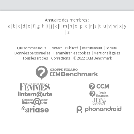
Annuaire des membres :
a
b
c
d
e
f
g
h
i
j
k
l
m
n
o
p
q
r
s
t
u
v
w
x
y
z
Qui sommes nous
Contact
Publicité
Recrutement
Societé
Données personnelles
Paramétrer les cookies
Mentions légales
Tous les articles
Corrections
© 2022 CCM Benchmark