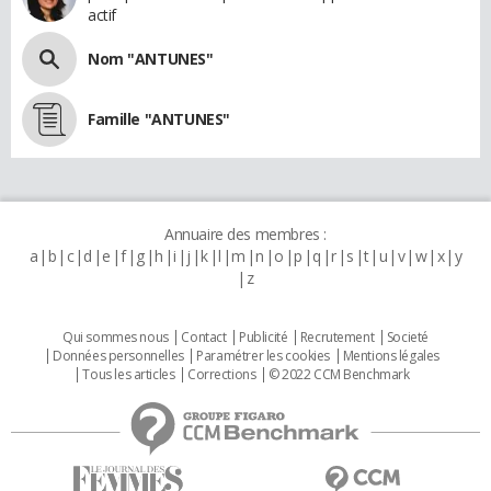
actif
Nom "ANTUNES"
Famille "ANTUNES"
Annuaire des membres :
a
b
c
d
e
f
g
h
i
j
k
l
m
n
o
p
q
r
s
t
u
v
w
x
y
z
Qui sommes nous
Contact
Publicité
Recrutement
Societé
Données personnelles
Paramétrer les cookies
Mentions légales
Tous les articles
Corrections
© 2022 CCM Benchmark