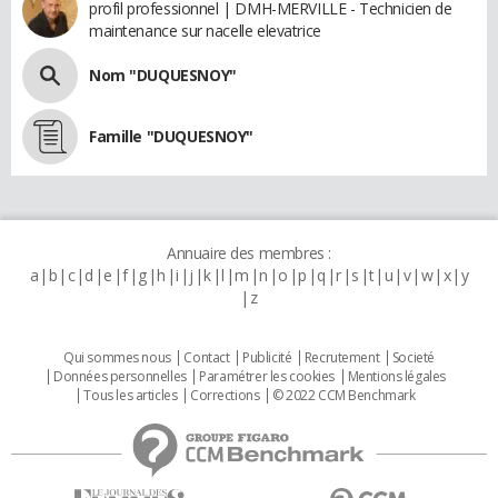
profil professionnel | DMH-MERVILLE - Technicien de
maintenance sur nacelle elevatrice
Nom "DUQUESNOY"
Famille "DUQUESNOY"
Annuaire des membres :
a
b
c
d
e
f
g
h
i
j
k
l
m
n
o
p
q
r
s
t
u
v
w
x
y
z
Qui sommes nous
Contact
Publicité
Recrutement
Societé
Données personnelles
Paramétrer les cookies
Mentions légales
Tous les articles
Corrections
© 2022 CCM Benchmark