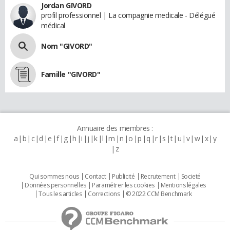
Jordan GIVORD
profil professionnel | La compagnie medicale - Délégué
médical
Nom "GIVORD"
Famille "GIVORD"
Annuaire des membres :
a
b
c
d
e
f
g
h
i
j
k
l
m
n
o
p
q
r
s
t
u
v
w
x
y
z
Qui sommes nous
Contact
Publicité
Recrutement
Societé
Données personnelles
Paramétrer les cookies
Mentions légales
Tous les articles
Corrections
© 2022 CCM Benchmark