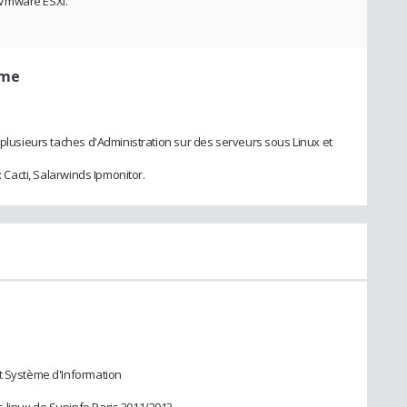
n Vmware ESXi.
ème
 plusieurs taches d'Administration sur des serveurs sous Linux et
: Cacti, Salarwinds Ipmonitor.
et Système d'Information