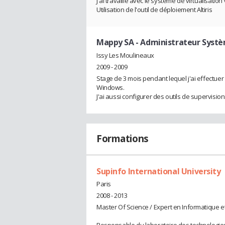
J'ai travaillé avec le système de virtualisatio
Utilisation de l'outil de déploiement Altiris
Mappy SA
- Administrateur Syst
Issy Les Moulineaux
2009 - 2009
Stage de 3 mois pendant lequel j'ai effectuer
Windows.
J'ai aussi configurer des outils de supervision
Formations
Supinfo International University
Paris
2008 - 2013
Master Of Science / Expert en Informatique 