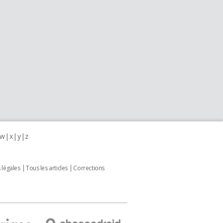
w
x
y
z
 légales
Tous les articles
Corrections