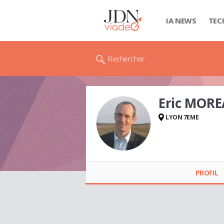
IA NEWS
TEC
Rechercher
Eric MOR
LYON 7EME
Eric MOREAU
PROFIL