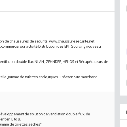
ution de chaussures de sécurité. www.chaussuresecurite.net
mmercial sur activité Distribution des EPI . Sourcing nouveau
.
 Ventilation double flux NILAN , ZEHNDER, HELIOS et Récupérateurs de
lle gamme de toilettes écologiques. Création Site marchand
éveloppement de solution de ventilation double flux, de
nt en B to B.
amme de toilettes sèches".