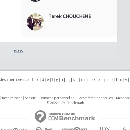
Tarek CHOUCHENE
PLUS
 des membres :
a
b
c
d
e
f
g
h
i
j
k
l
m
n
o
p
q
r
s
t
u
v
Recrutement
Societé
Données personnelles
Paramétrer les cookies
Mentions
© 2022 CCM Benchmark