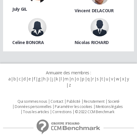
July GIL
Vincent DELACOUR
Celine BONORA
Nicolas RICHARD
Annuaire des membres :
a
b
c
d
e
f
g
h
i
j
k
l
m
n
o
p
q
r
s
t
u
v
w
x
y
z
Qui sommes nous
Contact
Publicité
Recrutement
Societé
Données personnelles
Paramétrer les cookies
Mentions légales
Tous les articles
Corrections
© 2022 CCM Benchmark