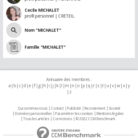
Cecile MICHALET
profil personnel | CRETEIL
Nom "MICHALET"
Famille "MICHALET"
Annuaire des membres :
a
b
c
d
e
f
g
h
i
j
k
l
m
n
o
p
q
r
s
t
u
v
w
x
y
z
Qui sommes nous
Contact
Publicité
Recrutement
Societé
Données personnelles
Paramétrer les cookies
Mentions légales
Tous les articles
Corrections
© 2022 CCM Benchmark