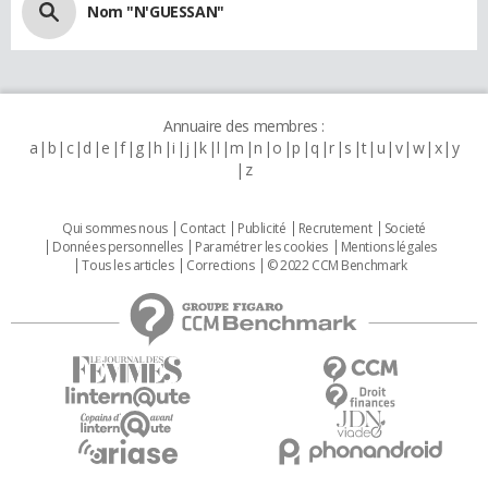
Nom "N'GUESSAN"
Annuaire des membres :
a
b
c
d
e
f
g
h
i
j
k
l
m
n
o
p
q
r
s
t
u
v
w
x
y
z
Qui sommes nous
Contact
Publicité
Recrutement
Societé
Données personnelles
Paramétrer les cookies
Mentions légales
Tous les articles
Corrections
© 2022 CCM Benchmark