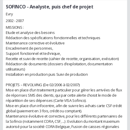
SOFINCO
- Analyste, puis chef de projet
Evry
2002 - 2007
MISSIONS :
Etude et analyse des besoins
Rédaction des spécifications fonctionnelles et techniques
Maintenance corrective et évolutive
Encadrement de personnes,
Support fonctionnel et technique,
Recette et suivi de recette (cahier de recette, organisation, exécution)
Rédaction de documents (dossiers d’exploitation, documentation
utilisateurs)
Installation en production puis Suivi de production
PROJETS – REVOLVING (De 02/2006 à 02/2007):
Mise en place d’un traitement particulier pour gérer les arrivées de flux
de réponses SMS des clients, qui par cette alerte choisit le mode de
répartition de ses dépenses (Carte VISA Sofinco).
Mise en place d’un infocentre, afin de suivre les achats carte CSF crédit
global (paiement en 3 fois, crédit ou comptant).
Maintenance évolutive et corrective, pour les différents partenaires de
la Sofinco (notamment CORA, CSF, ...) : Evolution du montant maximum
autorisé pour la société CORA Belgique, Fusion de caisses régionales