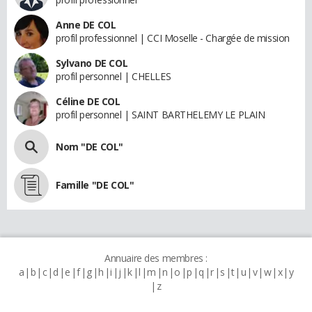
Anne DE COL
profil professionnel | CCI Moselle - Chargée de mission
Sylvano DE COL
profil personnel | CHELLES
Céline DE COL
profil personnel | SAINT BARTHELEMY LE PLAIN
Nom "DE COL"
Famille "DE COL"
Annuaire des membres :
a
b
c
d
e
f
g
h
i
j
k
l
m
n
o
p
q
r
s
t
u
v
w
x
y
z