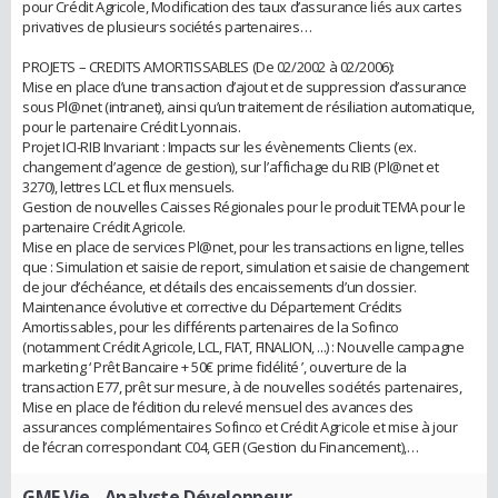
pour Crédit Agricole, Modification des taux d’assurance liés aux cartes
privatives de plusieurs sociétés partenaires…
PROJETS – CREDITS AMORTISSABLES (De 02/2002 à 02/2006):
Mise en place d’une transaction d’ajout et de suppression d’assurance
sous Pl@net (intranet), ainsi qu’un traitement de résiliation automatique,
pour le partenaire Crédit Lyonnais.
Projet ICI-RIB Invariant : Impacts sur les évènements Clients (ex.
changement d’agence de gestion), sur l’affichage du RIB (Pl@net et
3270), lettres LCL et flux mensuels.
Gestion de nouvelles Caisses Régionales pour le produit TEMA pour le
partenaire Crédit Agricole.
Mise en place de services Pl@net, pour les transactions en ligne, telles
que : Simulation et saisie de report, simulation et saisie de changement
de jour d’échéance, et détails des encaissements d’un dossier.
Maintenance évolutive et corrective du Département Crédits
Amortissables, pour les différents partenaires de la Sofinco
(notamment Crédit Agricole, LCL, FIAT, FINALION, ...) : Nouvelle campagne
marketing ‘ Prêt Bancaire + 50€ prime fidélité ’, ouverture de la
transaction E77, prêt sur mesure, à de nouvelles sociétés partenaires,
Mise en place de l’édition du relevé mensuel des avances des
assurances complémentaires Sofinco et Crédit Agricole et mise à jour
de l’écran correspondant C04, GEFI (Gestion du Financement),…
GMF Vie
- Analyste Développeur