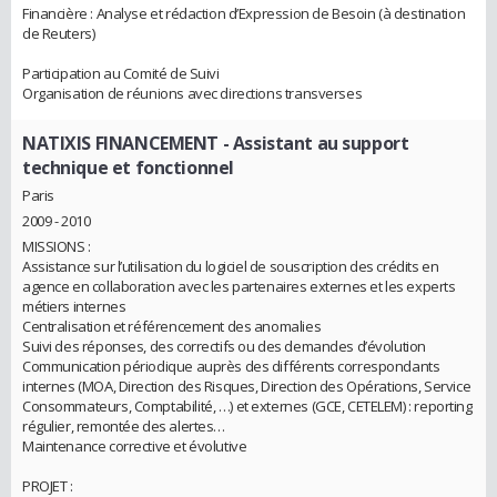
Financière : Analyse et rédaction d’Expression de Besoin (à destination
de Reuters)
Participation au Comité de Suivi
Organisation de réunions avec directions transverses
NATIXIS FINANCEMENT
- Assistant au support
technique et fonctionnel
Paris
2009 - 2010
MISSIONS :
Assistance sur l’utilisation du logiciel de souscription des crédits en
agence en collaboration avec les partenaires externes et les experts
métiers internes
Centralisation et référencement des anomalies
Suivi des réponses, des correctifs ou des demandes d’évolution
Communication périodique auprès des différents correspondants
internes (MOA, Direction des Risques, Direction des Opérations, Service
Consommateurs, Comptabilité, …) et externes (GCE, CETELEM) : reporting
régulier, remontée des alertes…
Maintenance corrective et évolutive
PROJET :