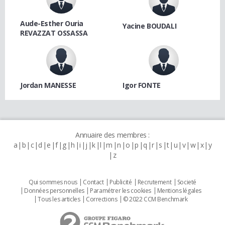
Aude-Esther Ouria
Yacine BOUDALI
REVAZZAT OSSASSA
Jordan MANESSE
Igor FONTE
Annuaire des membres :
a
b
c
d
e
f
g
h
i
j
k
l
m
n
o
p
q
r
s
t
u
v
w
x
y
z
Qui sommes nous
Contact
Publicité
Recrutement
Societé
Données personnelles
Paramétrer les cookies
Mentions légales
Tous les articles
Corrections
© 2022 CCM Benchmark