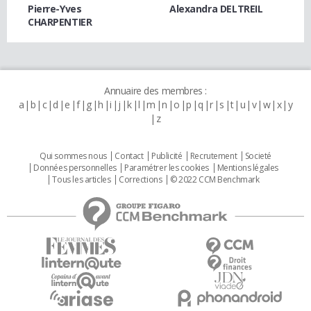
Pierre-Yves
Alexandra DELTREIL
CHARPENTIER
Annuaire des membres :
a
b
c
d
e
f
g
h
i
j
k
l
m
n
o
p
q
r
s
t
u
v
w
x
y
z
Qui sommes nous
Contact
Publicité
Recrutement
Societé
Données personnelles
Paramétrer les cookies
Mentions légales
Tous les articles
Corrections
© 2022 CCM Benchmark