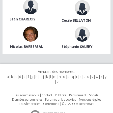
Jean CHARLOIS
Cécile BELLATON
Nicolas BARBEREAU
Stéphanie SALERY
Annuaire des membres :
a
b
c
d
e
f
g
h
i
j
k
l
m
n
o
p
q
r
s
t
u
v
w
x
y
z
Qui sommes nous
Contact
Publicité
Recrutement
Societé
Données personnelles
Paramétrer les cookies
Mentions légales
Tous les articles
Corrections
© 2022 CCM Benchmark