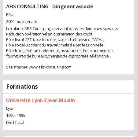
AFIS CONSULTING
- Dirigeant associé
PAU
2000 - maintenant
Le cabinet AFIS Consulting intervient dans les domaines suivants :
Réduction opérationnel en optimisation des coûts:
Pôle fiscal: CET, taxe foncière, taxes d'urbanisme, TACA...,
Pôle social: Accident du travail / maladie professionnelle
Pôle frais généraux : électricité, assurances, flotte automobile,
fournitures de bureaux,charges de copropriété, téléphonie...
Site internet: www.afis-consulting.com
Formations
Université Lyon 3 Jean Moulin
Lyon
1990 - 1995
Droit fiscal