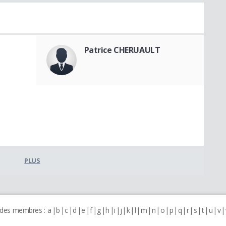
Patrice CHERUAULT
PLUS
 des membres :
a
b
c
d
e
f
g
h
i
j
k
l
m
n
o
p
q
r
s
t
u
v