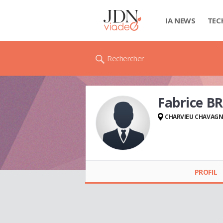
IA NEWS
TEC
Rechercher
Fabrice B
CHARVIEU CHAVAG
Fabrice BRASSART
PROFIL