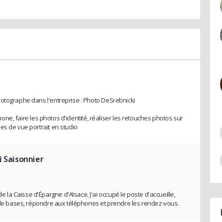
otographe dans l'entreprise : Photo DeSrebnicki
éphone, faire les photos d'identité, réaliser les retouches photos sur
es de vue portrait en studio
i Saisonnier
a Caisse d'Épargne d'Alsace. J'ai occupé le poste d'accueille,
s de bases, répondre aux téléphones et prendre les rendez-vous.