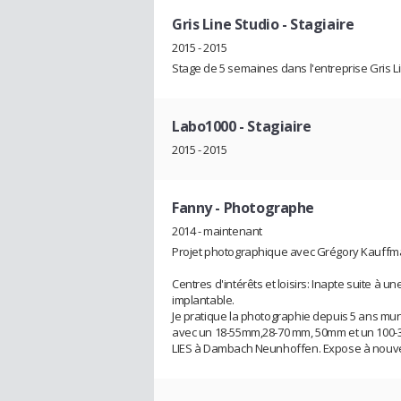
Gris Line Studio
- Stagiaire
2015 - 2015
Stage de 5 semaines dans l'entreprise Gris L
Labo1000
- Stagiaire
2015 - 2015
Fanny
- Photographe
2014 - maintenant
Projet photographique avec Grégory Kauffma
Centres d'intérêts et loisirs: Inapte suite à 
implantable.
Je pratique la photographie depuis 5 ans mun
avec un 18-55mm,28-70 mm, 50mm et un 100
LIES à Dambach Neunhoffen. Expose à nouve