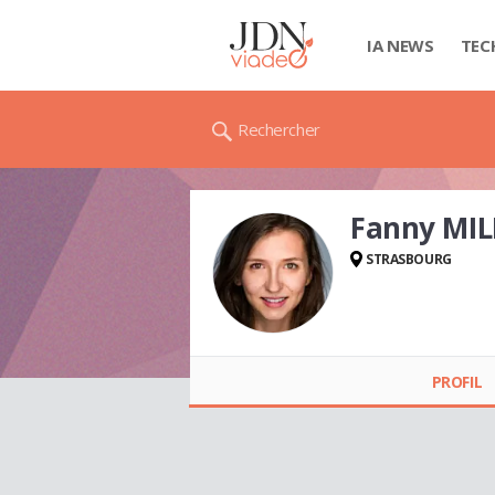
IA NEWS
TEC
Rechercher
Fanny MI
STRASBOURG
Fanny MILLEMANN
PROFIL