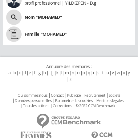
profil professionnel | YILDIZPEN - D.g
Nom "MOHAMED"
Famille "MOHAMED"
Annuaire des membres :
a
b
c
d
e
f
g
h
i
j
k
l
m
n
o
p
q
r
s
t
u
v
w
x
y
z
Qui sommes nous
Contact
Publicité
Recrutement
Societé
Données personnelles
Paramétrer les cookies
Mentions légales
Tous les articles
Corrections
© 2022 CCM Benchmark