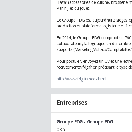
Bazar (accessoires de cuisine, brosserie m
Panini) et du Jouet.
Le Groupe FDG est aujourd’hui 2 sièges opé
production et plateforme logistique et 1 c
En 2014, le Groupe FDG comptabilise 760 
collaborateurs, la logistique en dénombre
supports (Marketing/Achats/Comptabilité
Pour postuler, envoyez un CV et une lettre 
recrutement@fdg.fr en précisant le type d
http://www.fdg.fr/index.html
Entreprises
Groupe FDG
- Groupe FDG
ORLY