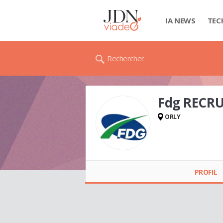
IA NEWS
TEC
Rechercher
Fdg RECR
ORLY
Fdg RECRUTEMENT
PROFIL