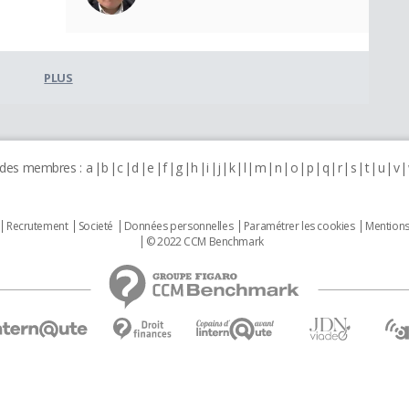
PLUS
 des membres :
a
b
c
d
e
f
g
h
i
j
k
l
m
n
o
p
q
r
s
t
u
v
Recrutement
Societé
Données personnelles
Paramétrer les cookies
Mentions
© 2022 CCM Benchmark