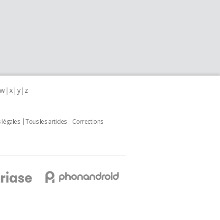
w
x
y
z
 légales
Tous les articles
Corrections